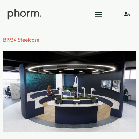
Categoria:
Office
Space Planning
B1934 Steelcase